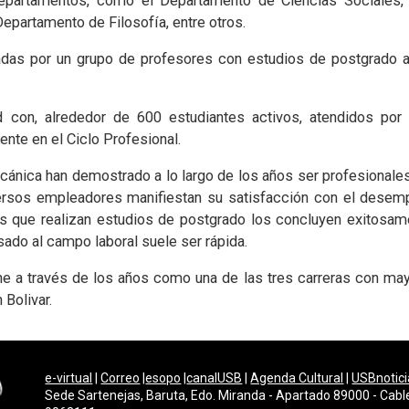
 departamentos, como el Departamento de Ciencias Sociales,
epartamento de Filosofía, entre otros.
adas por un grupo de profesores con estudios de postgrado a
d con, alrededor de 600 estudiantes activos, atendidos por
te en el Ciclo Profesional.
cánica han demostrado a lo largo de los años ser profesionales
ersos empleadores manifiestan su satisfacción con el desemp
 que realizan estudios de postgrado los concluyen exitosame
esado al campo laboral suele ser rápida.
ne a través de los años como una de las tres carreras con m
Bolivar.
e-virtual
|
Correo
|
esopo
|
canalUSB
|
Agenda Cultural
|
USBnotici
Sede Sartenejas, Baruta, Edo. Miranda - Apartado 89000 - Cabl