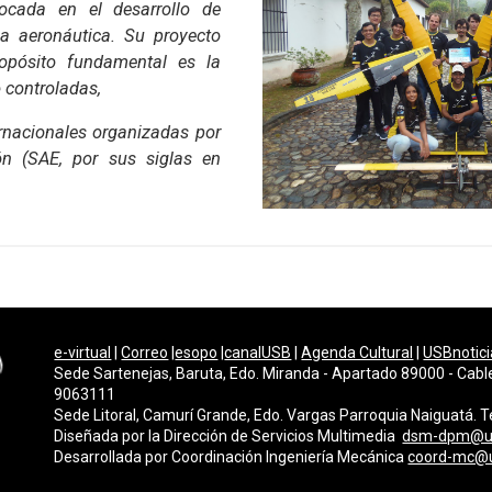
focada en el desarrollo de
la aeronáutica. Su proyecto
opósito fundamental es la
o controladas,
ernacionales organizadas por
n (SAE, por sus siglas en
e-virtual
|
Correo
|
esopo
|
canalUSB
|
Agenda Cultural
|
USBnotici
Sede Sartenejas, Baruta, Edo. Miranda - Apartado 89000 - Cabl
9063111
Sede Litoral, Camurí Grande, Edo. Vargas Parroquia Naiguatá.
Diseñada por la Dirección de Servicios Multimedi
a
dsm-dpm@u
Desarrollada por
Coordinación Ingeniería Mecánica
coord-mc@