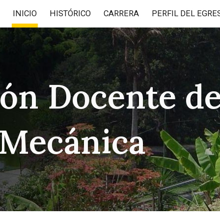
INICIO
HISTÓRICO
CARRERA
PERFIL DEL EGRE
ip to main content
Skip to navigat
ión Docente d
 Mecánica